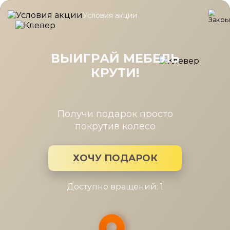
Условия акции
Главная
/
Каталог мебели
/
Шкафы
/
Модуль Римини серый/т
Модуль Римини серый/туя для
угл.шкафа 400/400, ограничители
ВЫИГРАЙ МЕБЕЛЬ
КРУТИ!
Получи подарок просто
покрутив колесо
ХОЧУ ПОДАРОК
Доступно вращений: 1