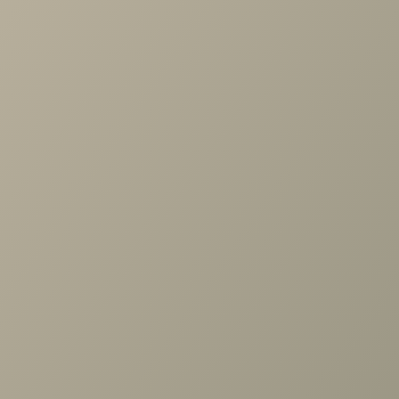
Проконсультируем и ответим на все вопросы
по выбору мебели!
Задать вопрос
Ранее вы смотрели
Модуль Римини серый/туя для
угл.шкафа 400/400,
ограничители