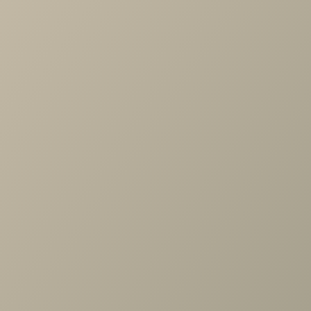
Характеристики
Артикул
—
488324
Длина
—
692
Ширина
—
400
Высота
—
2326
Коллекция
—
Rimini серый спальня
Производитель
—
Шатура
Все характеристики
ОПИСАНИЕ
ХАРАКТЕРИСТИКИ
ОПЛАТА
Римини серый/туя Модуль для угл.шкафа 400/400,
ограничители
Задать вопрос