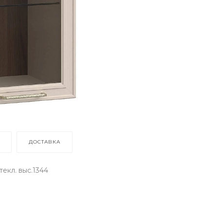
ДОСТАВКА
екл. выс.1344