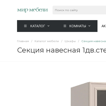
КАТАЛОГ
КОМНАТЫ
А
Главная
/
Каталог мебели
/
Шкафы
/
Секция навесная
Секция навесная 1дв.ст