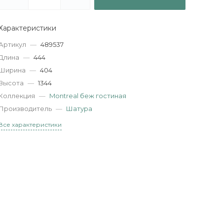
Характеристики
Артикул
—
489537
Длина
—
444
Ширина
—
404
Высота
—
1344
Коллекция
—
Montreal беж гостиная
Производитель
—
Шатура
Все характеристики