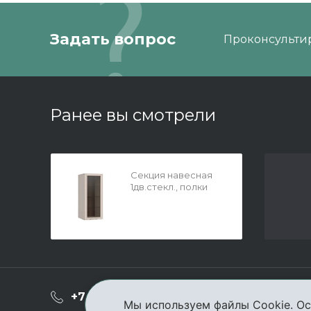
Задать вопрос
Проконсультир
Ранее вы смотрели
Секция навесная
1дв.стекл., полки
стекл. выс.1344
Монреаль беж
О ком
+7 (3952) 503-504
Мы используем файлы Cookie. Ос