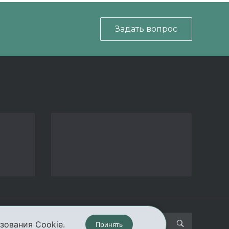
Задать вопрос
кты
зования Cookie.
Принять