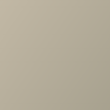
Характеристики
Артикул
—
489950
Длина
—
354
Ширина
—
368
Высота
—
1152
Коллекция
—
SOHO белая гостиная
Производитель
—
Шатура
Все характеристики
ОПИСАНИЕ
ХАРАКТЕРИСТИКИ
ОПЛАТА
Шатура белая Секция навесная 1дв.стекл., стекл.полки
выс.1152
Задать вопрос