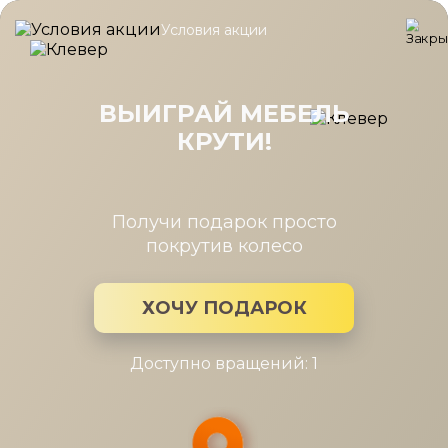
Условия акции
Главная
/
Каталог мебели
/
Шкафы
/
Секция навесная 1дв.сте
Секция навесная 1дв.стекл.,
стекл.полки выс.1152 Шатура белая
ВЫИГРАЙ МЕБЕЛЬ
КРУТИ!
Получи подарок просто
покрутив колесо
ХОЧУ ПОДАРОК
Доступно вращений: 1