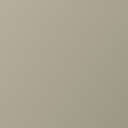
Проконсультируем и ответим на все вопросы
по выбору мебели!
Задать вопрос
Ранее вы смотрели
Секция навесная 1дв.стекл.,
стекл.полки выс.1152 Шатура
белая