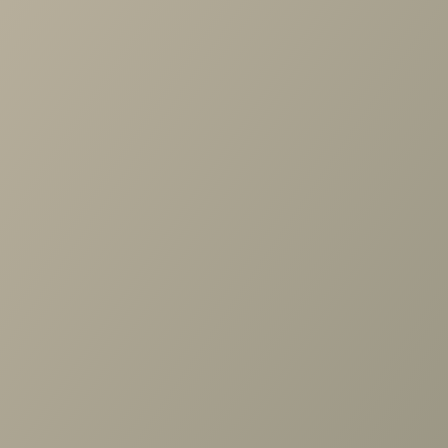
Проконсультируем и ответим на все вопросы
по выбору мебели!
Задать вопрос
Ранее вы смотрели
Секция навесная Римини белая
1дв.щит. выс.1152
+7 (3952) 503-504
Заказать звонок