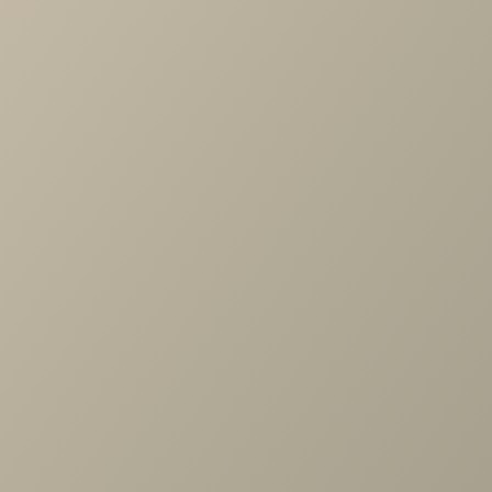
Характеристики
Артикул
—
489931
Длина
—
354
Ширина
—
368
Высота
—
1152
Коллекция
—
Rimini белый гостиная
Производитель
—
Шатура
Все характеристики
ОПИСАНИЕ
ХАРАКТЕРИСТИКИ
ОПЛАТА
Римини белая Секция навесная 1дв.щит. выс.1152
Задать вопрос