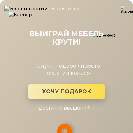
Условия акции
Главная
/
Каталог мебели
/
Шкафы
/
Секция навесная Римини 
Секция навесная Римини белая
1дв.щит. выс.1152
ВЫИГРАЙ МЕБЕЛЬ
КРУТИ!
Получи подарок просто
покрутив колесо
ХОЧУ ПОДАРОК
Доступно вращений: 1