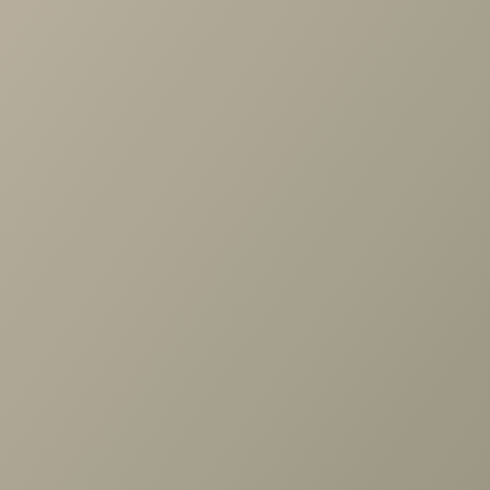
Проконсультируем и ответим на все вопросы
по выбору мебели!
Задать вопрос
Ранее вы смотрели
Шкаф 1дв., 3ящ., 5щит.полок
гл.404, дл.594, Монреаль белый
+7 (3952) 503-504
Заказать звонок