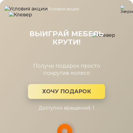
Условия акции
Главная
/
Каталог мебели
/
Шкафы
/
Шкаф 1дв., 3ящ., 5щит.п
Шкаф 1дв., 3ящ., 5щит.полок гл.404,
дл.594, Монреаль белый
ВЫИГРАЙ МЕБЕЛЬ
КРУТИ!
Получи подарок просто
покрутив колесо
ХОЧУ ПОДАРОК
Доступно вращений: 1