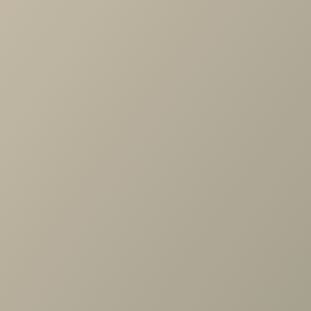
Характеристики
Артикул
—
490810
Длина
—
404
Ширина
—
594
Высота
—
2326
Коллекция
—
Montreal белый гостиная
Производитель
—
Шатура
Все характеристики
ОПИСАНИЕ
ХАРАКТЕРИСТИКИ
ОПЛАТА
Монреаль белый Шкаф 1дв., 3ящ., 5щит.полок гл.404, дл.59
Задать вопрос