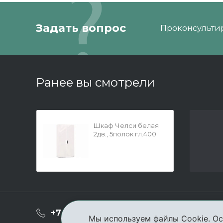
Задать вопрос
Проконсультир
Ранее вы смотрели
Шкаф Челси белая
2дв., 5полок гл.400
О ком
+7 (3952) 503-504
Мы используем файлы Cookie. Ос