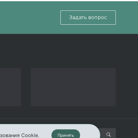
Задать вопрос
кты
зования Cookie.
Принять