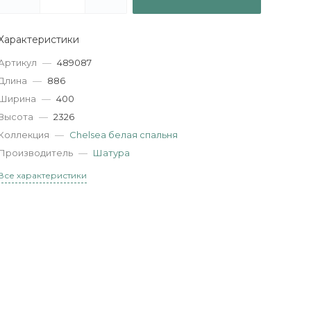
Характеристики
Артикул
—
489087
Длина
—
886
Ширина
—
400
Высота
—
2326
Коллекция
—
Chelsea белая спальня
Производитель
—
Шатура
Все характеристики