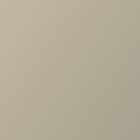
Характеристики
Артикул
—
489088
Длина
—
886
Ширина
—
400
Высота
—
2326
Коллекция
—
Chelsea белая спальня
Производитель
—
Шатура
Все характеристики
ОПИСАНИЕ
ХАРАКТЕРИСТИКИ
ОПЛАТА
Челси белая Шкаф 2дв., стеллаж, выдв.штанга гл.400
Задать вопрос