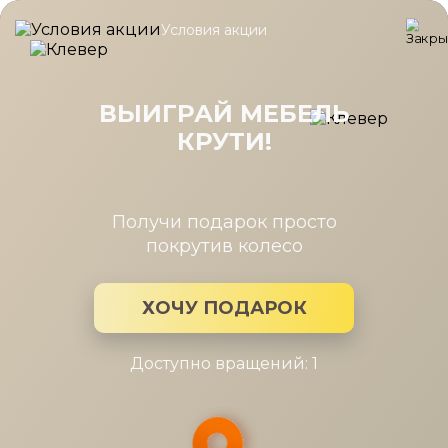
Условия акции
Главная
/
Каталог мебели
/
Шкафы
/
Шкаф Челси белая 2дв., 
Шкаф Челси белая 2дв., стеллаж,
выдв.штанга гл.400
ВЫИГРАЙ МЕБЕЛЬ
КРУТИ!
Получи подарок просто
покрутив колесо
ХОЧУ ПОДАРОК
Доступно вращений: 1