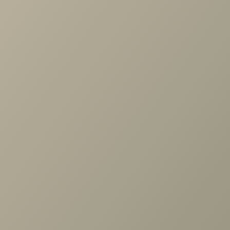
Проконсультируем и ответим на все вопросы
по выбору мебели!
Задать вопрос
Ранее вы смотрели
Шкаф Челси белая 2дв.,
стеллаж, выдв.штанга гл.400
+7 (3952) 503-504
Заказать звонок