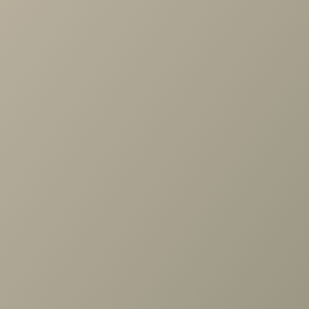
Проконсультируем и ответим на все вопросы
по выбору мебели!
Задать вопрос
Ранее вы смотрели
Шкаф Челси белая угл. 400/400,
огран. (угл.+1дв.FCB, гл.608.)