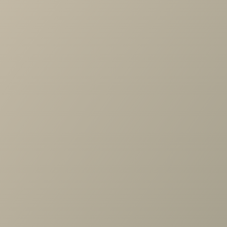
Характеристики
Артикул
—
489097
Длина
—
594
Ширина
—
608
Высота
—
2326
Коллекция
—
Chelsea белая спальня
Производитель
—
Шатура
Все характеристики
ОПИСАНИЕ
ХАРАКТЕРИСТИКИ
ОПЛАТА
Челси белая Шкаф угл. 608/608, огран. (угл.+2дв.FCB,
гл.608.)
Задать вопрос