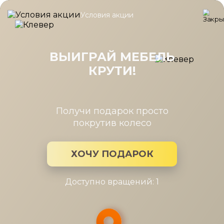
Условия акции
Главная
/
Каталог мебели
/
Шкафы
/
Шкаф Челси белая угл. 40
Шкаф Челси белая угл. 400/400,
огран. (угл.+1дв.FCB, гл.608.)
ВЫИГРАЙ МЕБЕЛЬ
КРУТИ!
Получи подарок просто
покрутив колесо
ХОЧУ ПОДАРОК
Доступно вращений: 1