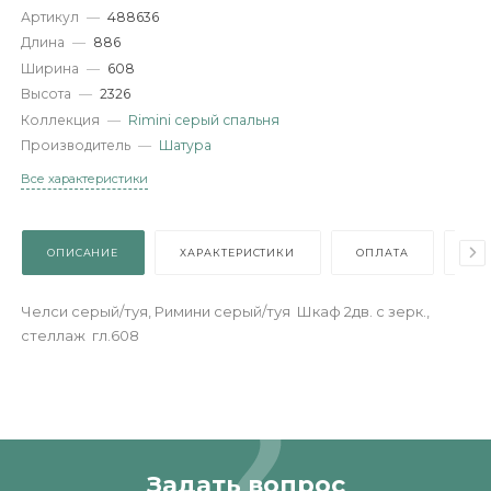
Характеристики
Артикул
—
488636
Длина
—
886
Ширина
—
608
Высота
—
2326
Коллекция
—
Rimini серый спальня
Производитель
—
Шатура
Все характеристики
ОПИСАНИЕ
ХАРАКТЕРИСТИКИ
ОПЛАТА
Челси серый/туя, Римини серый/туя Шкаф 2дв. с зерк.,
стеллаж гл.608
Задать вопрос