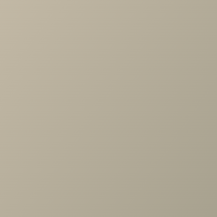
Характеристики
Артикул
—
488638
Длина
—
886
Ширина
—
400
Высота
—
2326
Коллекция
—
Rimini серый спальня
Производитель
—
Шатура
Все характеристики
ОПИСАНИЕ
ХАРАКТЕРИСТИКИ
ОПЛАТА
Челси серый/туя, Римини серый/туя Шкаф 2дв. с зерк.,
стеллаж, выдв.штанга гл.400
Задать вопрос