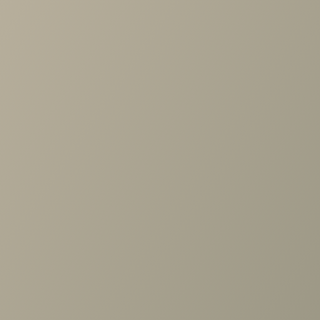
Проконсультируем и ответим на все вопросы
по выбору мебели!
Задать вопрос
Ранее вы смотрели
Шкаф Челси серый/туя, Римини
серый/туя 2дв. с зерк., стеллаж,
выдв.штанга гл.400