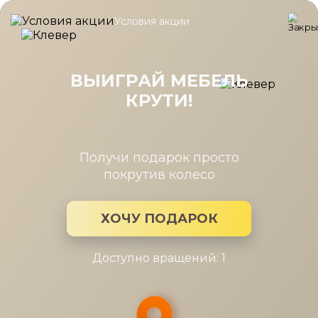
Условия акции
Главная
/
Каталог мебели
/
Шкафы
/
Шкаф Челси серый/туя, Р
Шкаф Челси серый/туя, Римини
серый/туя 2дв. с зерк., стеллаж,
ВЫИГРАЙ МЕБЕЛЬ
выдв.штанга гл.400
КРУТИ!
Получи подарок просто
покрутив колесо
ХОЧУ ПОДАРОК
Доступно вращений: 1