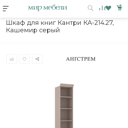
Условия акции
Главная
/
Каталог мебели
/
Шкафы
/
Шкаф для книг Кантри К
Шкаф для книг Кантри КА-214.27,
Кашемир серый
ВЫИГРАЙ МЕБЕЛЬ
КРУТИ!
Получи подарок просто
покрутив колесо
ХОЧУ ПОДАРОК
Доступно вращений: 1