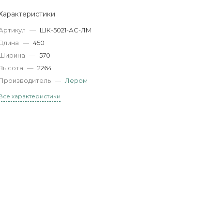
Характеристики
Артикул
—
ШК-5021-АС-ЛМ
Длина
—
450
Ширина
—
570
Высота
—
2264
Производитель
—
Лером
Все характеристики