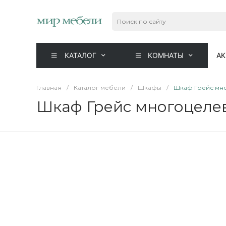
КАТАЛОГ
КОМНАТЫ
А
Главная
/
Каталог мебели
/
Шкафы
/
Шкаф Грейс мно
Шкаф Грейс многоцелев