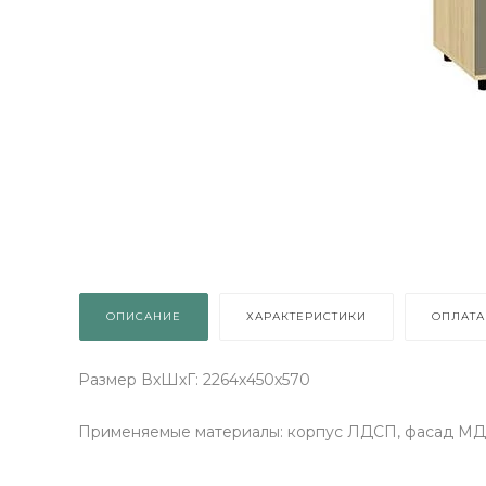
!
просто
есо
ОК
ий: 1
ОПИСАНИЕ
ХАРАКТЕРИСТИКИ
ОПЛАТА
Размер ВхШхГ: 2264х450х570
Применяемые материалы: корпус ЛДСП, фасад МД