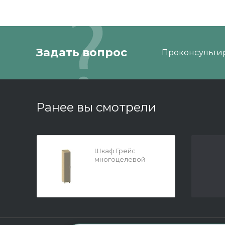
Задать вопрос
Проконсультир
Ранее вы смотрели
Шкаф Грейс
многоцелевой
450x2264 Ясень
Асахи - Латте
матовый