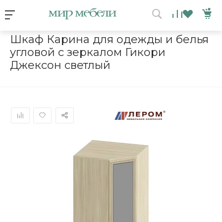
Условия акции
Главная
/
Каталог мебели
/
Шкафы
/
Шкаф Карина для одежд
Шкаф Карина для одежды и белья
угловой с зеркалом Гикори
ВЫИГРАЙ МЕБЕЛЬ
Джексон светлый
КРУТИ!
Получи подарок просто
покрутив колесо
ХОЧУ ПОДАРОК
Доступно вращений: 1