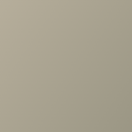
Задать вопрос
Ранее вы смотрели
Шкаф Карина многоцелевой
283x2224 Гикори Джексон
светлый
+7 (3952) 503-504
Заказать звонок
г. Иркутск, ул. Партизанская, 56