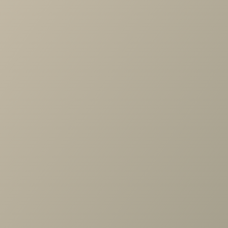
Артикул
—
ШК-1052-ГС
Длина
—
283
Ширина
—
346
Высота
—
2224
Производитель
—
Лером
Все характеристики
ОПИСАНИЕ
ХАРАКТЕРИСТИКИ
ОПЛАТА
Высота 2224 мм Ширина 283 мм Глубина 346 мм
Задать вопрос
Проконсультируем и ответим на все вопросы
по выбору мебели!