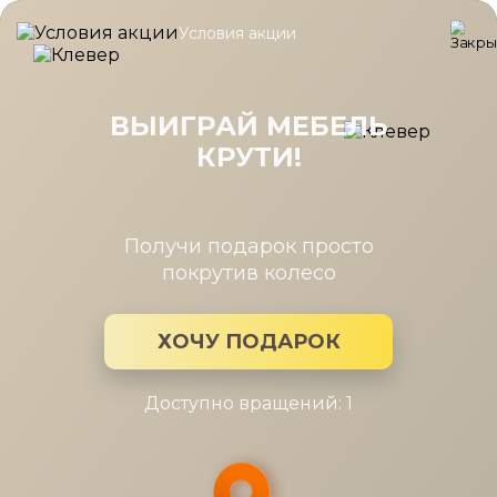
Условия акции
Главная
/
Каталог мебели
/
Шкафы
/
Шкаф Карина многоцеле
Шкаф Карина многоцелевой
283x2224 Гикори Джексон светлый
ВЫИГРАЙ МЕБЕЛЬ
КРУТИ!
Получи подарок просто
покрутив колесо
ХОЧУ ПОДАРОК
Доступно вращений: 1