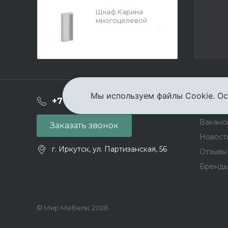
Шкаф Карина
многоцелевой
900x2224 Снежный
Ясень
Мы используем файлы Cookie. Ос
О ком
+7 (3952) 503-504
Ваканс
Заказать звонок
Новост
г. Иркутск, ул. Партизанская, 56
Отзывы
Бренд
© Мир Мебели, 2026