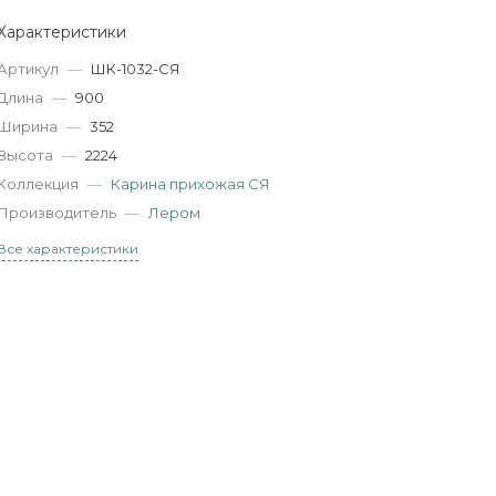
Характеристики
Артикул
—
ШК-1032-СЯ
Длина
—
900
Ширина
—
352
Высота
—
2224
Коллекция
—
Карина прихожая СЯ
Производитель
—
Лером
Все характеристики