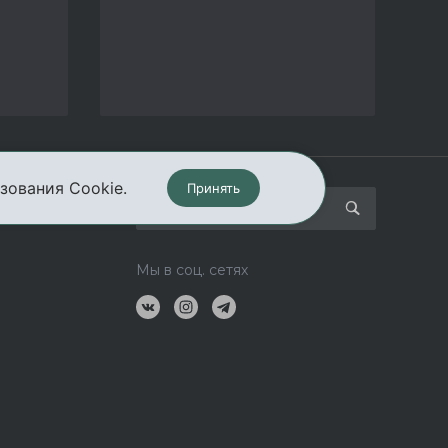
зования Cookie.
Принять
кты
Мы в соц. сетях