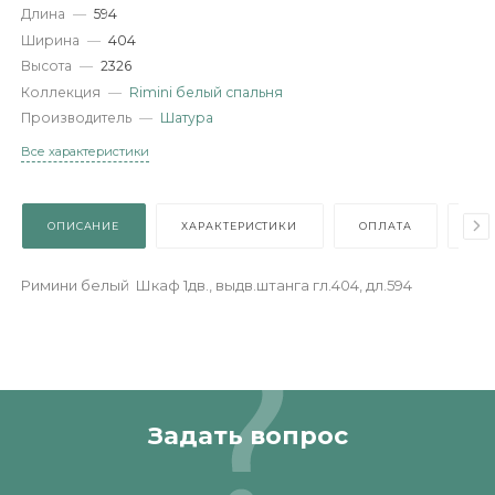
Характеристики
Артикул
—
488178
Длина
—
594
Ширина
—
404
Высота
—
2326
Коллекция
—
Rimini белый спальня
Производитель
—
Шатура
Все характеристики
ОПИСАНИЕ
ХАРАКТЕРИСТИКИ
ОПЛАТА
Римини белый Шкаф 1дв., выдв.штанга гл.404, дл.594
Задать вопрос