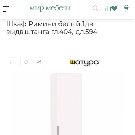
Условия акции
Главная
/
Каталог мебели
/
Шкафы
/
Шкаф Римини белый 1дв.,
Шкаф Римини белый 1дв.,
выдв.штанга гл.404, дл.594
ВЫИГРАЙ МЕБЕЛЬ
КРУТИ!
Получи подарок просто
покрутив колесо
ХОЧУ ПОДАРОК
Доступно вращений: 1