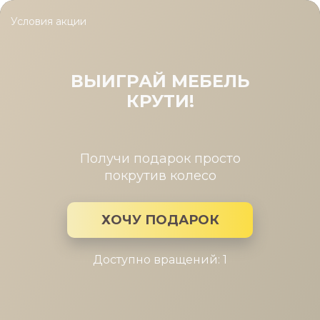
Условия акции
Главная
/
Каталог мебели
/
Шкафы
/
Шкаф Римини серый 1дв. 
Шкаф Римини серый 1дв. гл.612
ВЫИГРАЙ МЕБЕЛЬ
КРУТИ!
Получи подарок просто
покрутив колесо
ХОЧУ ПОДАРОК
Доступно вращений: 1