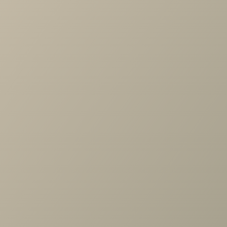
-
+
В КОРЗИНУ
Характеристики
Артикул
—
488314
Длина
—
444
Ширина
—
612
Высота
—
2326
Коллекция
—
Rimini серый спальня
Производитель
—
Шатура
Все характеристики
ОПИСАНИЕ
ХАРАКТЕРИСТИКИ
ОПЛАТА
Римини серый/туя Шкаф 1дв. гл.612
Задать вопрос