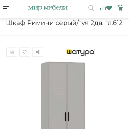
Условия акции
Главная
/
Каталог мебели
/
Шкафы
/
Шкаф Римини серый/туя 2
Шкаф Римини серый/туя 2дв. гл.612
ВЫИГРАЙ МЕБЕЛЬ
КРУТИ!
Получи подарок просто
покрутив колесо
ХОЧУ ПОДАРОК
Доступно вращений: 1