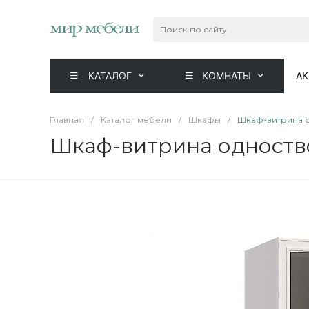
КАТАЛОГ
КОМНАТЫ
А
Главная
/
Каталог мебели
/
Шкафы
/
Шкаф-витрина о
Шкаф-витрина одноств