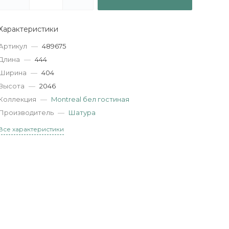
Характеристики
Артикул
—
489675
Длина
—
444
Ширина
—
404
Высота
—
2046
Коллекция
—
Montreal бел гостиная
Производитель
—
Шатура
Все характеристики