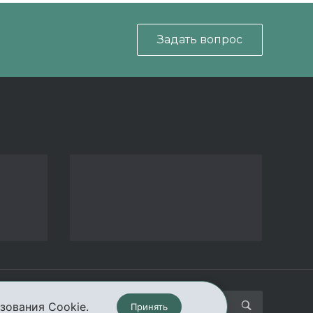
Задать вопрос
кты
зования Cookie.
Принять