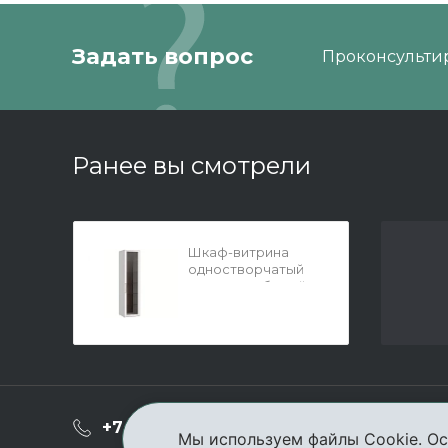
Задать вопрос
Проконсультир
Ранее вы смотрели
Шкаф-витрина
одностворчатый
Монреаль белый
гл.444
О ком
+7 (3952) 503-504
Мы используем файлы Cookie. Ос