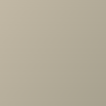
Характеристики
Артикул
—
488211
Длина
—
248
Ширина
—
608
Высота
—
2326
Коллекция
—
Chelsea белая спальня
Производитель
—
Шатура
Все характеристики
ОПИСАНИЕ
ХАРАКТЕРИСТИКИ
ОПЛАТА
Челси белая, Римини белая Стеллаж торцевой левый
гл.608 (туя)
Задать вопрос