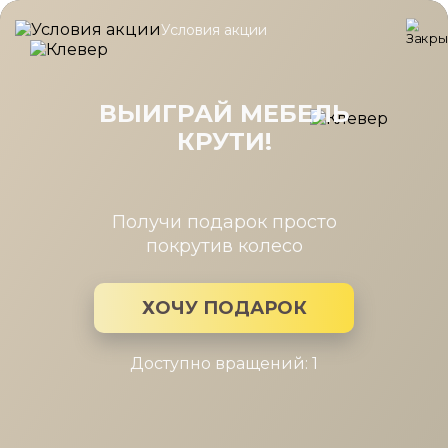
Условия акции
Главная
/
Каталог мебели
/
Шкафы
/
Стеллаж торцевой левый
Стеллаж торцевой левый гл.608
(туя) Челси белая, Римини белая
ВЫИГРАЙ МЕБЕЛЬ
КРУТИ!
Получи подарок просто
покрутив колесо
ХОЧУ ПОДАРОК
Доступно вращений: 1