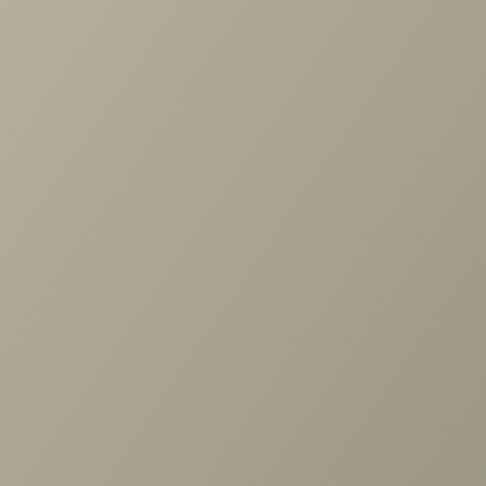
Проконсультируем и ответим на все вопросы
по выбору мебели!
Задать вопрос
Ранее вы смотрели
Стеллаж торцевой левый
гл.608 (туя) Челси белая,
Римини белая