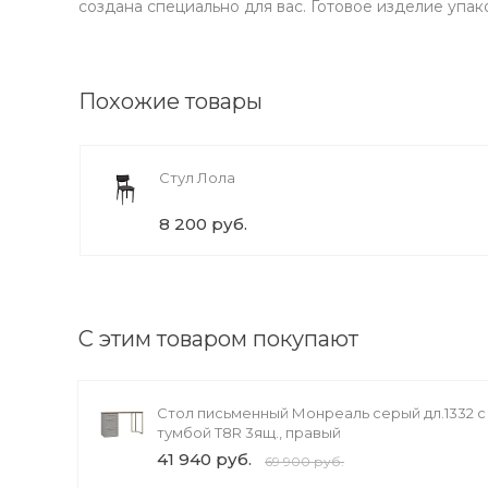
создана специально для вас. Готовое изделие упак
упно вращений: 1
Похожие товары
Стул Лола
8 200 руб.
С этим товаром покупают
Стол письменный Монреаль серый дл.1332 с
тумбой T8R 3ящ., правый
41 940 руб.
69 900 руб.