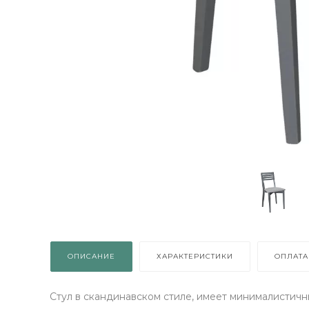
ГРАЙ МЕБЕЛЬ
КРУТИ!
чи подарок просто
окрутив колесо
ОПИСАНИЕ
ХАРАКТЕРИСТИКИ
ОПЛАТА
ОЧУ ПОДАРОК
Стул в скандинавском стиле, имеет минималистичн