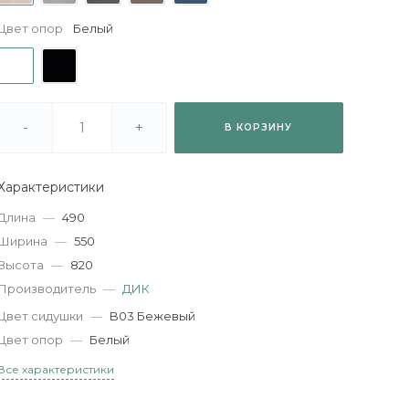
Цвет опор
Белый
-
+
В КОРЗИНУ
Характеристики
Длина
—
490
Ширина
—
550
Высота
—
820
Производитель
—
ДИК
Цвет сидушки
—
B03 Бежевый
Цвет опор
—
Белый
Все характеристики