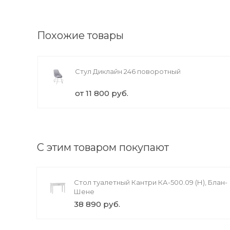
Доступно вращений: 1
Похожие товары
ии
Стул Диклайн 246 поворотный
от 11 800 руб.
С этим товаром покупают
Стол туалетный Кантри КА-500.09 (Н), Блан-
Шене
38 890 руб.