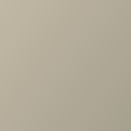
Характеристики
Длина
—
440
Ширина
—
550
Высота
—
970
Все характеристики
ОПИСАНИЕ
ХАРАКТЕРИСТИКИ
ОПЛАТА
Стул Луиджи_Вудвиль (Woodville)
Задать вопрос
Проконсультируем и ответим на все вопросы
по выбору мебели!