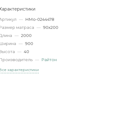
Характеристики
Артикул
—
НМо-0244478
Размер матраса
—
90х200
Длина
—
2000
Ширина
—
900
Высота
—
40
Производитель
—
Райтон
Все характеристики