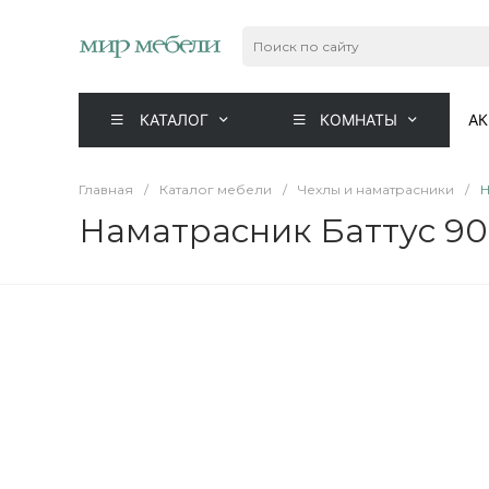
КАТАЛОГ
КОМНАТЫ
А
Главная
/
Каталог мебели
/
Чехлы и наматрасники
/
Н
Наматрасник Баттус 90