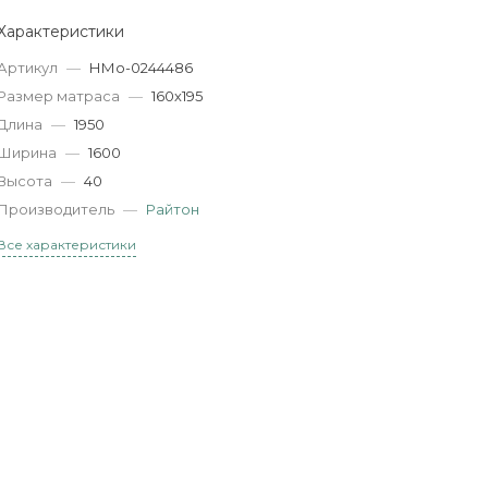
Характеристики
Артикул
—
НМо-0244486
Размер матраса
—
160х195
Длина
—
1950
Ширина
—
1600
Высота
—
40
Производитель
—
Райтон
Все характеристики