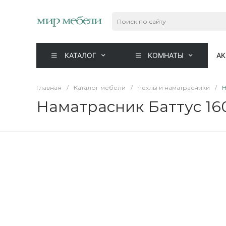
КАТАЛОГ
КОМНАТЫ
А
Главная
/
Каталог мебели
/
Чехлы и наматрасники
/
Н
Наматрасник Баттус 16