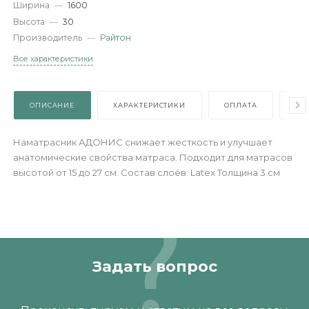
Артикул
—
НМо-0244465
Размер матраса
—
160х200
Длина
—
2000
Ширина
—
1600
Высота
—
30
Производитель
—
Райтон
Все характеристики
ОПИСАНИЕ
ХАРАКТЕРИСТИКИ
ОПЛАТА
Наматрасник АДОНИС снижает жесткость и улучшает
анатомические свойства матраса. Подходит для матрасо
высотой от 15 до 27 см. Состав слоёв: Latex Толщина 3 см
Задать вопрос