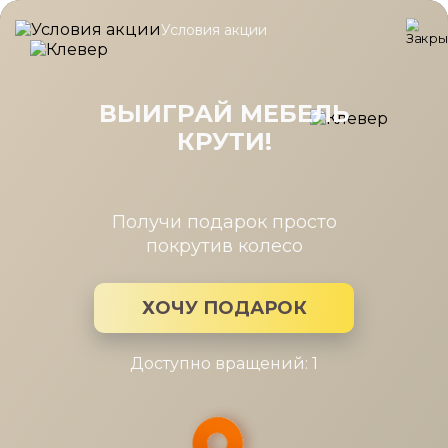
Условия акции
Главная
/
Каталог мебели
/
Чехлы и наматрасники
/
Защитный 
Защитный чехол Aqua Save Light S
90-190
ВЫИГРАЙ МЕБЕЛЬ
КРУТИ!
Получи подарок просто
покрутив колесо
ХОЧУ ПОДАРОК
Доступно вращений: 1