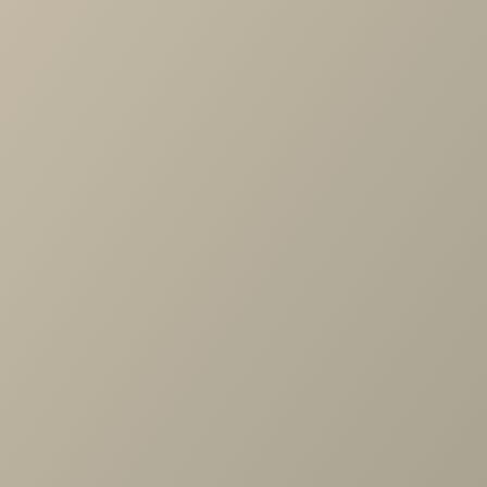
-
+
В КОРЗИНУ
Характеристики
Длина
—
900
Ширина
—
1900
Высота
—
25
Производитель
—
ProSon
Все характеристики
ОПИСАНИЕ
ХАРАКТЕРИСТИКИ
ОПЛАТА
Влагостойкий чехол Aqua Save Light обеспечит чистоту
матраса и сохранит его презентабельный внешний вид,
тем самым увеличив ощущение комфорта спального
места. Защитный чехол имеет удобное крепление в виде
полного борта , что позволит надежно закрепить чехол н