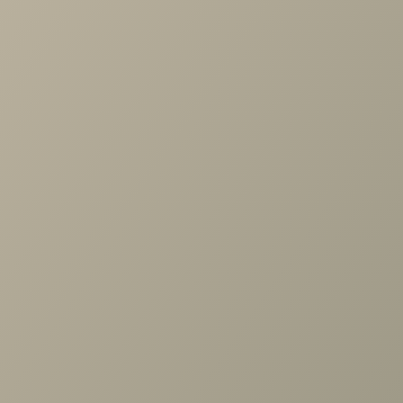
матрасе, а свойства материалов позволяют стирать их в
обычной стиральной машине даже при высокой
температуре. Состав: полотно Tencel 100% с
полиуретановым покрытием.
Задать вопрос
Проконсультируем и ответим на все вопросы
по выбору мебели!
Задать вопрос
Ранее вы смотрели