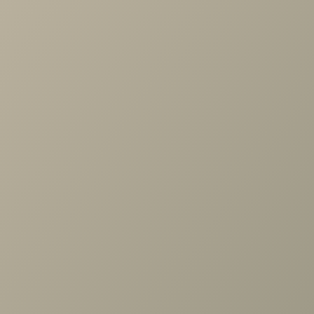
позволит надежно закрепить чехол на матрасе, а свойст
материалов позволяют стирать их в обычной стиральной
машине при 60°C. Состав: махровое полотно (полиэстер
100%) с полиуретановым покрытием.
Задать вопрос
Проконсультируем и ответим на все вопросы
по выбору мебели!
Задать вопрос
Ранее вы смотрели