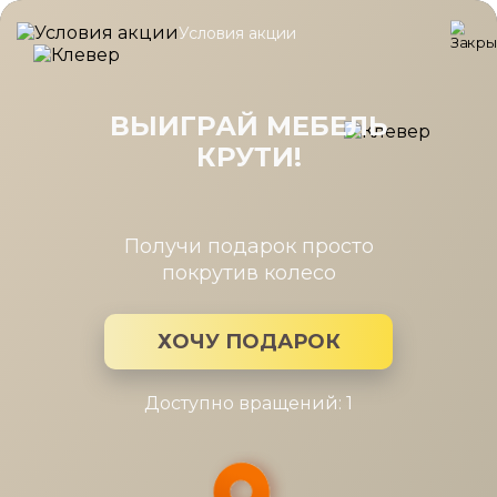
Условия акции
Главная
/
Каталог мебели
/
Чехлы и наматрасники
/
Защитный
Защитный чехол Aqua Save M 200-
200
ВЫИГРАЙ МЕБЕЛЬ
КРУТИ!
Получи подарок просто
покрутив колесо
ХОЧУ ПОДАРОК
Доступно вращений: 1