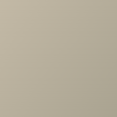
-
+
В КОРЗИНУ
Характеристики
Артикул
—
HMo-2037542
Длина
—
2000
Ширина
—
2000
Высота
—
25
Производитель
—
ProSon
Все характеристики
ОПИСАНИЕ
ХАРАКТЕРИСТИКИ
ОПЛАТА
Влагостойкий чехол Aqua Save обеспечит чистоту матра
и сохранит его презентабельный внешний вид, тем самы
увеличив ощущение комфорта спального места. Защитн
чехол имеет удобное крепление в виде полного борта, ч