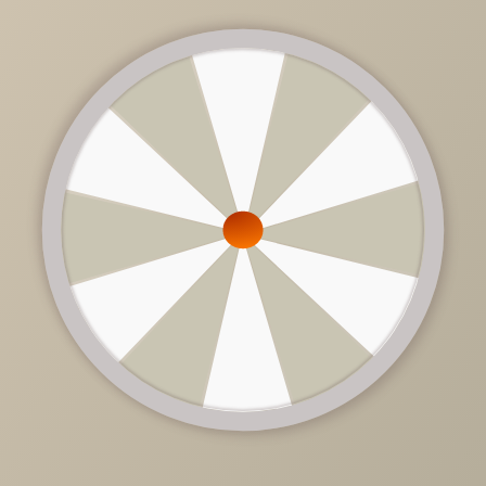
22 200 руб.
/
шт
Доступно в кредит
Цвет столешницы
Дуб галифакс
Сосна пассадена