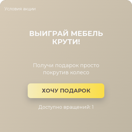
Условия акции
Главная
/
Каталог мебели
/
Столы обеденные
/
Стол Диклайн
Стол Диклайн HB120
1200(1600)*800*760 (Белый, Дуб
ВЫИГРАЙ МЕБЕЛЬ
галифакс)
КРУТИ!
Получи подарок просто
покрутив колесо
ХОЧУ ПОДАРОК
Доступно вращений: 1