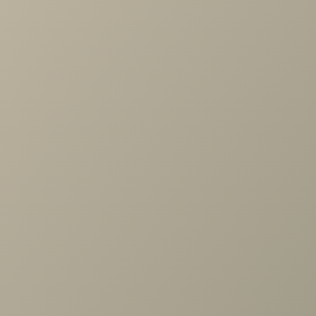
ОПИСАНИЕ
ХАРАКТЕРИСТИКИ
ОПЛАТА
Стол Диклайн HB120 1200(1600)*800*760
Похожие товары
Стол Диклайн DM120 1200(1800)*800*770
от 33 900 руб.
Задать вопрос
Проконсультируем и ответим на все вопросы
по выбору мебели!