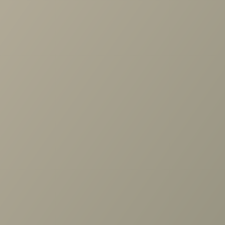
Задать вопрос
Ранее вы смотрели
Стол Диклайн HB120
1200(1600)*800*760
+7 (3952) 503-504
Заказать звонок
г. Иркутск, ул. Партизанская, 56