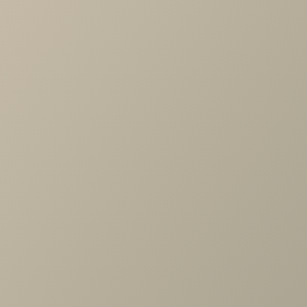
Цвет опор
Белый
-
+
В КОРЗИНУ
Характеристики
Длина
—
1200
Ширина
—
800
Высота
—
760
Производитель
—
ДИК
Цвет столешницы
—
Дуб галифакс
Цвет опор
—
Белый
Все характеристики