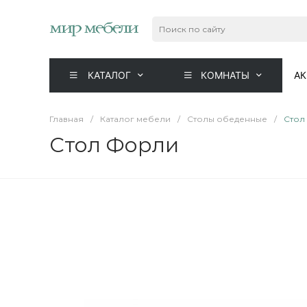
КАТАЛОГ
КОМНАТЫ
А
Главная
/
Каталог мебели
/
Столы обеденные
/
Стол
Стол Форли