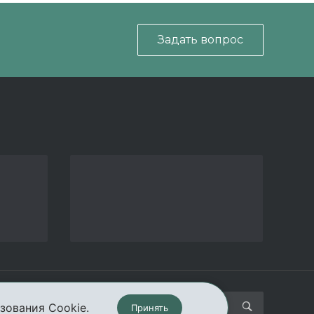
Задать вопрос
кты
зования Cookie.
Принять