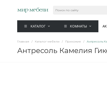
КАТАЛОГ
КОМНАТЫ
А
Главная
/
Каталог мебели
/
Прихожие
/
Антресоль К
Антресоль Камелия Ги