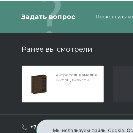
Задать вопрос
Проконсультир
Ранее вы смотрели
Антресоль Камелия
Гикори Джексон
темный-
комбинированный
900x1080
О ком
+7 (3952) 503-504
Мы используем файлы Cookie. Ос