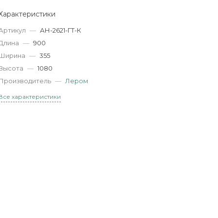
Характеристики
Артикул
—
АН-2621-ГТ-К
Длина
—
900
Ширина
—
355
Высота
—
1080
Производитель
—
Лером
Все характеристики