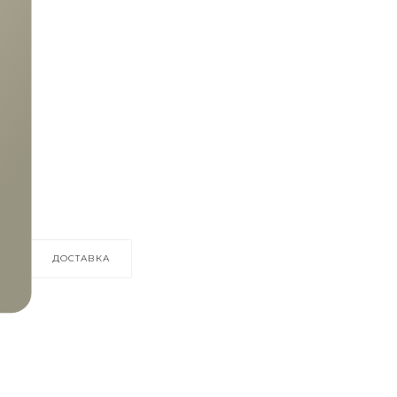
осто
о
К
: 1
ДОСТАВКА