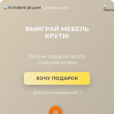
Условия акции
Главная
/
Каталог мебели
/
Вешалки
/
Вешалка Карина Ясень
Вешалка Карина Ясень Асахи
900x1710x264
ВЫИГРАЙ МЕБЕЛЬ
КРУТИ!
Получи подарок просто
покрутив колесо
ХОЧУ ПОДАРОК
Доступно вращений: 1