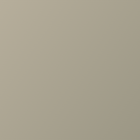
по выбору мебели!
Задать вопрос
Ранее вы смотрели
Вешалка Карина Ясень Асахи
900x1710x264
+7 (3952) 503-504
Заказать звонок