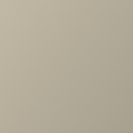
Артикул
—
ВШ-1002-АС
Длина
—
900
Ширина
—
264
Высота
—
1710
Коллекция
—
Карина прихожая АС
Производитель
—
Лером
Все характеристики
ОПИСАНИЕ
ХАРАКТЕРИСТИКИ
ОПЛАТА
Карина Вешалка Ясень Асахи
Задать вопрос
Проконсультируем и ответим на все вопросы