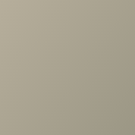
по выбору мебели!
Задать вопрос
Ранее вы смотрели
Вешалка Карина Ясень Асахи
900x1418x20
+7 (3952) 503-504
Заказать звонок