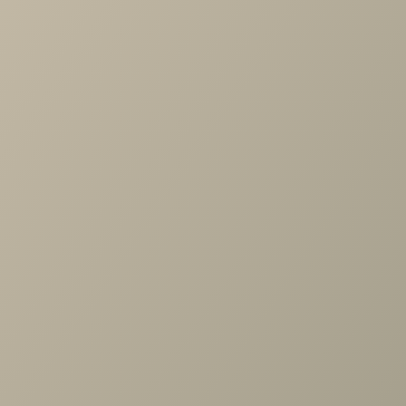
Артикул
—
ВШ-1004-АС
Длина
—
900
Ширина
—
20
Высота
—
1418
Коллекция
—
Карина прихожая АС
Производитель
—
Лером
Все характеристики
ОПИСАНИЕ
ХАРАКТЕРИСТИКИ
ОПЛАТА
Карина Вешалка Ясень Асахи
Задать вопрос
Проконсультируем и ответим на все вопросы