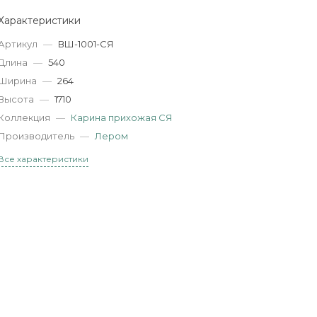
Характеристики
Артикул
—
ВШ-1001-СЯ
Длина
—
540
Ширина
—
264
Высота
—
1710
Коллекция
—
Карина прихожая СЯ
Производитель
—
Лером
Все характеристики