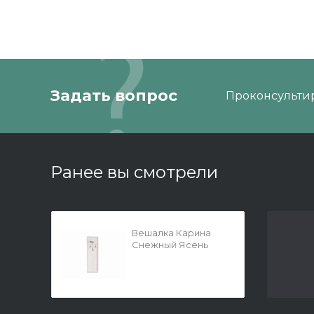
Задать вопрос
Проконсультир
Ранее вы смотрели
Вешалка Карина
Снежный Ясень
540x1710x264