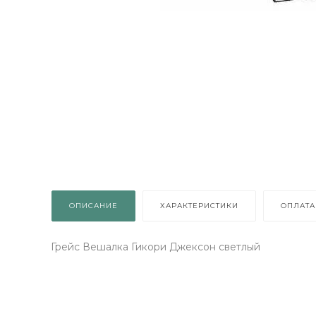
арок просто
в колесо
ОДАРОК
ращений: 1
ОПИСАНИЕ
ХАРАКТЕРИСТИКИ
ОПЛАТА
Грейс Вешалка Гикори Джексон светлый