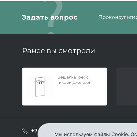
Задать вопрос
Проконсультир
Ранее вы смотрели
Вешалка Грейс
Гикори Джексон
светлый
900x1710x264
О ком
+7 (3952) 503-504
Мы используем файлы Cookie. Ос