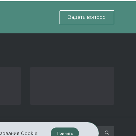
Задать вопрос
кты
зования Cookie.
Принять