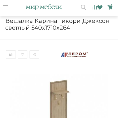
Условия акции
Главная
/
Каталог мебели
/
Вешалки
/
Вешалка Карина Гикор
Вешалка Карина Гикори Джексон
светлый 540x1710x264
ВЫИГРАЙ МЕБЕЛЬ
КРУТИ!
Получи подарок просто
покрутив колесо
ХОЧУ ПОДАРОК
Доступно вращений: 1