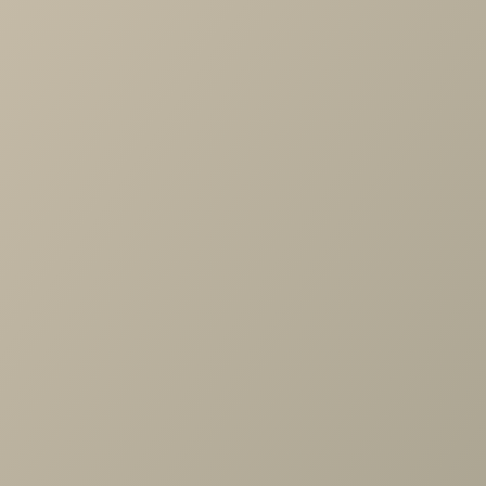
Доступно в кредит
-
+
В КОРЗИНУ
Характеристики
Коллекция
—
Мебелькомплект
Производитель
—
Мебелькомплект
Все характеристики
ОПИСАНИЕ
ХАРАКТЕРИСТИКИ
ОПЛАТА
Простые формы, ненавязчивые элементы декора,
спокойные (пастельные) тона эмали, все это придаст кух
лаконичный вид, а гравированные линии на фасадах
придадут образу кухни симметричность. Перекрестие