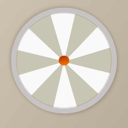
от
79 350 руб.
/
шт
За погонный метр
Цена зависит от: комплектации, дизайна, внутреннего
наполнения, пожелания заказчика.
В стоимость не входит: техника, сантехника.