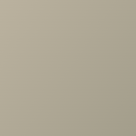
витражей фасадов идеально сочетается с рисунком
колонн - изюминка вашей будущей кухни.
Фасад
: МДФ в матовой эмали RAL 1013
Стекло
: Простое
Каркас
: ЛДСП «Бежевый»
Столешница
: 9484 «Мореный дуб» в кромке ПВХ
Ручка
: RS-96, 128 «Черная античная медь»
Задать вопрос
Проконсультируем и ответим на все вопросы
по выбору мебели!