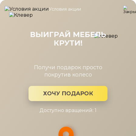
Условия акции
Главная
/
Каталог мебели
/
Кухни
/
Кухня Nate
Кухня Nate
ВЫИГРАЙ МЕБЕЛЬ
КРУТИ!
Получи подарок просто
покрутив колесо
ХОЧУ ПОДАРОК
Доступно вращений: 1