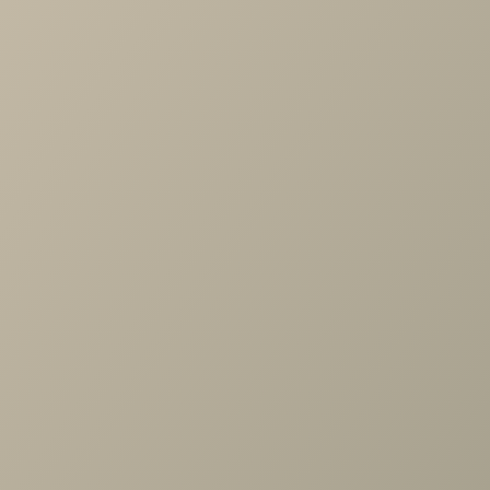
-
+
В КОРЗИНУ
Характеристики
Коллекция
—
Мебелькомплект
Производитель
—
Мебелькомплект
Все характеристики
ОПИСАНИЕ
ХАРАКТЕРИСТИКИ
ОПЛАТА
Классический дизайн в современной интерпретации
создаёт неподвластный времени и при этом актуальный
образ кухни "Nate" с фасадами австрийской компании
"Egger".
Цветовая палитра материалов позволяет с легкостью
комбинировать между собой различные материалы на В
вкус.