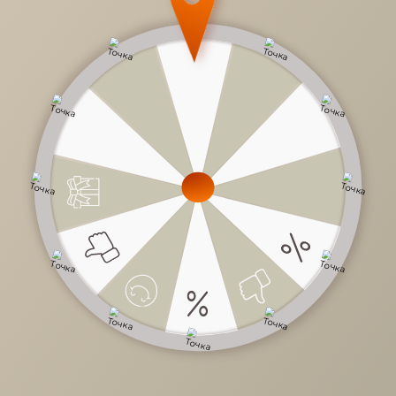
от
40 250 руб.
/
шт
За погонный метр
Цена зависит от: комплектации, дизайна, внутреннего
наполнения, пожелания заказчика.
В стоимость не входит: техника, сантехника.
Доступно в кредит