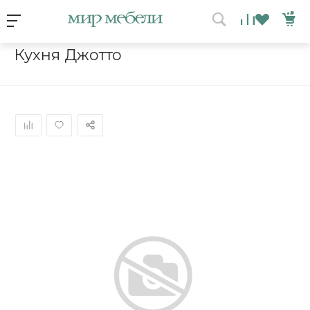
Условия акции
Главная
/
Каталог мебели
/
Кухни
/
Кухня Джотто
Кухня Джотто
ВЫИГРАЙ МЕБЕЛЬ
КРУТИ!
Получи подарок просто
покрутив колесо
ХОЧУ ПОДАРОК
Доступно вращений: 1