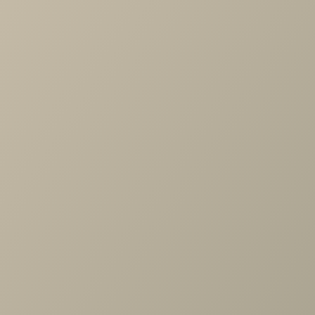
Доступно в кредит
-
+
В КОРЗИНУ
Характеристики
Коллекция
—
Мебелькомплект
Производитель
—
Мебелькомплект
Все характеристики
ОПИСАНИЕ
ХАРАКТЕРИСТИКИ
ОПЛАТА
Прямые линии фасадов, дополненных декоративным
элементом и объемной филенкой – образ мебели для
кухни в неоклассическом стиле.