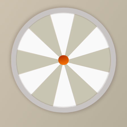
от
48 300 руб.
/
шт
За погонный метр
Цена зависит от: комплектации, дизайна, внутреннего
наполнения, пожелания заказчика.
В стоимость не входит: техника, сантехника.