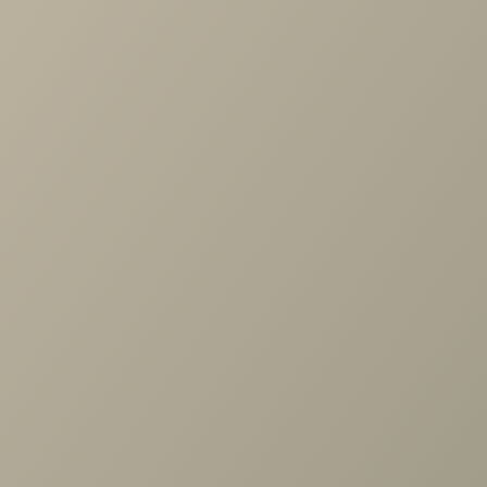
Матовые витражные стекла, открытые полки, придают
образу легкость и лаконичность. Verona будет долгие год
радовать глаз.
Фасад:
МДФ в пленке ПВХ «Оливковое дерево»
Фрезеровка:
«Косичка»
Стекло:
«Меркан светлый»
Каркас:
ЛДСП «Дуб шамони светлый»
Столешница:
2237 «Семолина карамельная»
Ручка:
Скоба RS-33, 128 мм.
Задать вопрос
Проконсультируем и ответим на все вопросы
по выбору мебели!