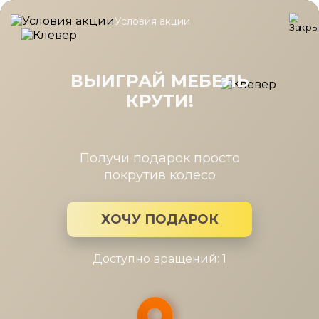
Условия акции
Главная
/
Каталог мебели
/
Кабинеты
/
Кабинет Кантри, ком
Кабинет Кантри, композиция №6,
Валенсия
ВЫИГРАЙ МЕБЕЛЬ
КРУТИ!
Получи подарок просто
покрутив колесо
ХОЧУ ПОДАРОК
Доступно вращений: 1