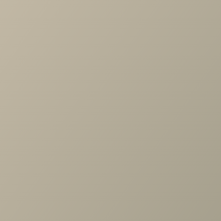
Длина
—
1803
Ширина
—
450
Высота
—
2238
Коллекция
—
Кантри гостиная
Производитель
—
Ангстрем
Все характеристики
ОПИСАНИЕ
ХАРАКТЕРИСТИКИ
ОПЛАТА
Кабинет Кантри, композиция №6, Валенсия (с)
Задать вопрос
Проконсультируем и ответим на все вопросы
по выбору мебели!