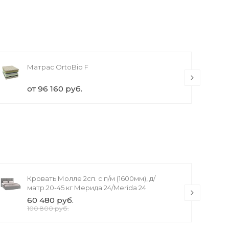
Матрас OrtoBio F
от 96 160 руб.
Кровать Молле 2сп. с п/м (1600мм), д/
матр.20-45 кг Мерида 24/Merida 24
60 480 руб.
100 800 руб.