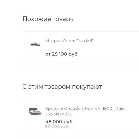
ащений: 1
Похожие товары
Матрас Green Duo M/F
от 25 190 руб.
С этим товаром покупают
Кровать Онда 2сп. без п/м (1800) Макс
232/Maxx 232
48 000 руб.
80 000 руб.