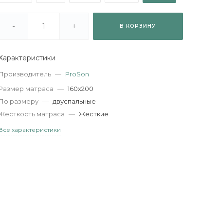
-
+
В КОРЗИНУ
Характеристики
Производитель
—
ProSon
Размер матраса
—
160х200
По размеру
—
двуспальные
Жесткость матраса
—
Жесткие
Все характеристики