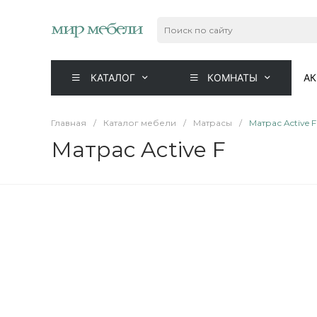
КАТАЛОГ
КОМНАТЫ
А
Главная
/
Каталог мебели
/
Матрасы
/
Матрас Active F
Матрас Active F