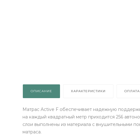
 МЕБЕЛЬ
ТИ!
ОПИСАНИЕ
ХАРАКТЕРИСТИКИ
ОПЛАТА
ок просто
колесо
Матрас Active F обеспечивает надежную поддержк
на каждый квадратный метр приходится 256 автон
слои выполнены из материала с внушительными по
ДАРОК
матраса.