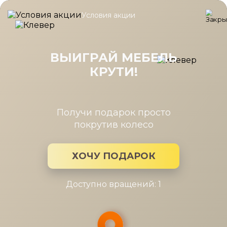
Условия акции
Главная
/
Каталог мебели
/
Зеркала
/
Панель Челси серый/ту
Панель Челси серый/туя, Римини
белый/туя, Римини серый/туя с
ВЫИГРАЙ МЕБЕЛЬ
зеркалом дл.606
КРУТИ!
Получи подарок просто
покрутив колесо
ХОЧУ ПОДАРОК
Доступно вращений: 1