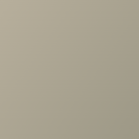
Проконсультируем и ответим на все вопросы
по выбору мебели!
Задать вопрос
Ранее вы смотрели
Панель Челси серый/туя,
Римини белый/туя, Римини
серый/туя с зеркалом дл.606