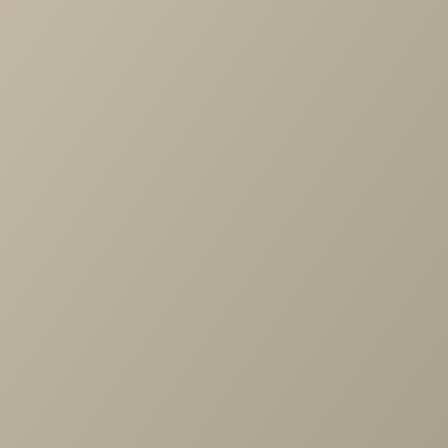
Характеристики
Артикул
—
488157
Длина
—
606
Ширина
—
20
Высота
—
1881
Коллекция
—
Rimini серый/туя прихожая
Производитель
—
Шатура
Все характеристики
ОПИСАНИЕ
ХАРАКТЕРИСТИКИ
ОПЛАТА
Челси серый/туя, Римини белый/туя, Римини серый/
туя Панель с зеркалом дл.606
Задать вопрос