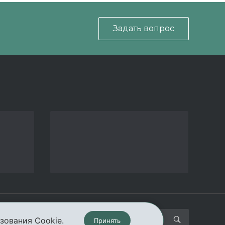
Задать вопрос
кты
зования Cookie.
Принять