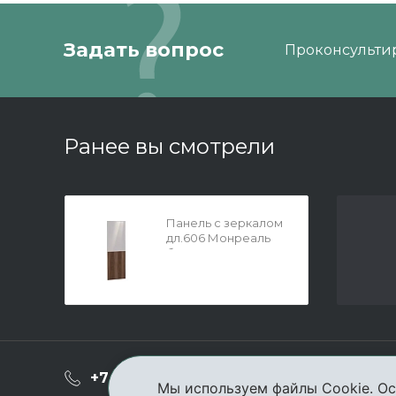
Задать вопрос
Проконсультир
Ранее вы смотрели
Панель с зеркалом
дл.606 Монреаль
беж
О ком
+7 (3952) 503-504
Мы используем файлы Cookie. Ос