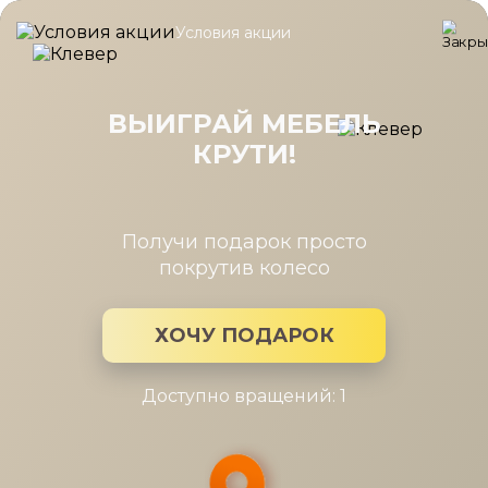
Условия акции
Главная
/
Каталог мебели
/
Зеркала
/
Зеркало навесное 489
Зеркало навесное 489648,
Монреаль белый
ВЫИГРАЙ МЕБЕЛЬ
КРУТИ!
Получи подарок просто
покрутив колесо
ХОЧУ ПОДАРОК
Доступно вращений: 1