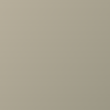
Проконсультируем и ответим на все вопросы
по выбору мебели!
Задать вопрос
Ранее вы смотрели
Зеркало навесное 489648,
Монреаль белый
+7 (3952) 503-504
Заказать звонок