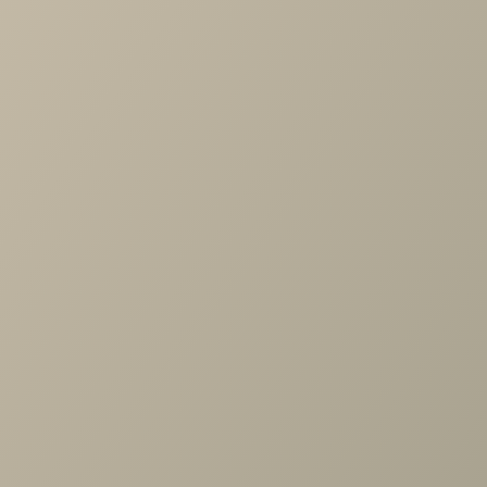
Артикул
—
НМо-0537107
Длина
—
400
Ширина
—
600
Производитель
—
Райтон
Все характеристики
ОПИСАНИЕ
ХАРАКТЕРИСТИКИ
ОПЛАТА
Мягкая подушка эргономичной формы из
перфорированного латекса. Латекс – натуральный упруг
и эластичный материал. Он отличается особой
комфортностью и повышенной износостойкостью.
Подушка выполнена с учетом строения шейного отдела,
отлично справляется с задачей расслабления мышц и за
счет поддержки головы в анатомическом положении
способствует равномерной циркуляции крови.
Натуральный материал Естественная аэрация