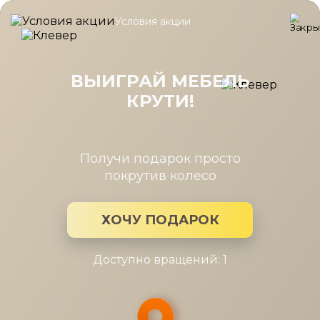
Условия акции
Главная
/
Каталог мебели
/
Подушки
/
Подушка Comfort Ergo 
Подушка Comfort Ergo Mini 40-60
ВЫИГРАЙ МЕБЕЛЬ
КРУТИ!
Получи подарок просто
покрутив колесо
ХОЧУ ПОДАРОК
Доступно вращений: 1