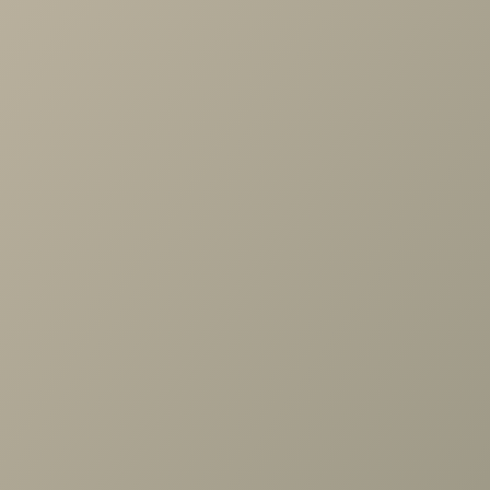
Оптимальная поддержка Анатомический эффект Подушк
поставляется в коробке. Жесткость 1 стороны Низкая
Жесткость 2 стороны Низкая Высота 9-11 см Срок службы 
года
Задать вопрос
Проконсультируем и ответим на все вопросы
по выбору мебели!
Задать вопрос
Ранее вы смотрели
Подушка Comfort Ergo Mini 40-