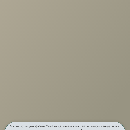
60
+7 (3952) 503-504
Заказать звонок
г. Иркутск, ул. Партизанская, 56
О компании
Услуги
Карта сайта
Мы используем файлы Cookie. Оставаясь на сайте, вы соглашаетесь с
Контакты