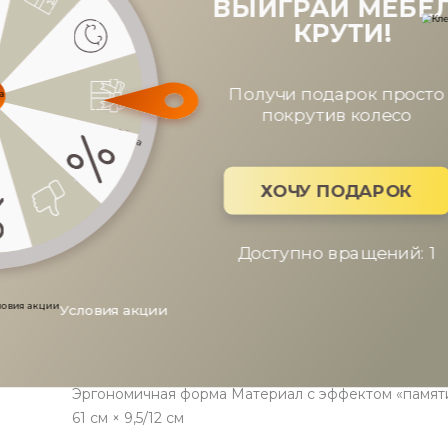
ВЫИГРАЙ МЕ
КРУТИ!
Получи подарок пр
покрутив колес
ХОЧУ ПОДАРО
Доступно вращений
ОПИСАНИЕ
ХАРАКТЕРИСТИКИ
ОПЛАТА
Условия акции
ДОСТАВКА
Эргономичная форма Материал с эффектом «памяти»
61 см × 9,5/12 см