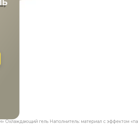
БЕЛЬ
осто
о
К
: 1
 Охлаждающий гель Наполнитель: материал с эффектом «памя