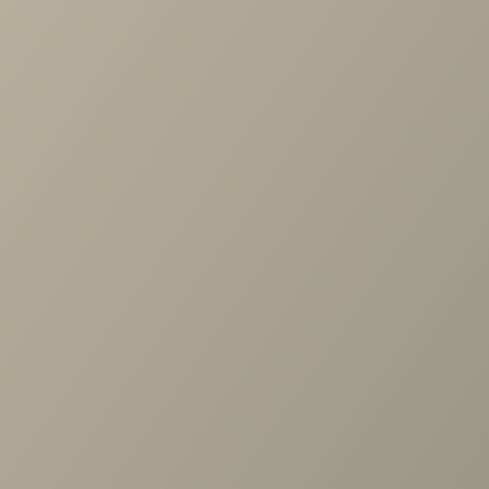
Проконсультируем и ответим на все вопросы
по выбору мебели!
Задать вопрос
Ранее вы смотрели
Мягкий элемент изголовья
Кантри КА-900.25 , Блан-
Шене/Avelina (9534)