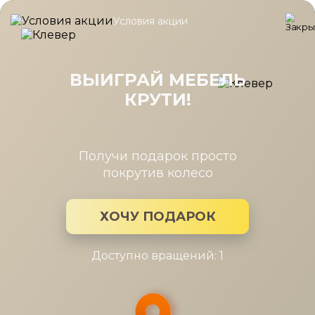
Условия акции
Главная
/
Каталог мебели
/
Подушки
/
Мягкий элемент изголо
Мягкий элемент изголовья Кантри
КА-900.25 , Блан-Шене/Avelina
ВЫИГРАЙ МЕБЕЛЬ
(9534)
КРУТИ!
Получи подарок просто
покрутив колесо
ХОЧУ ПОДАРОК
Доступно вращений: 1