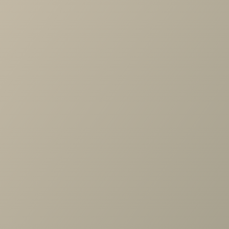
Характеристики
Артикул
—
DOT.001.00
Длина
—
2010
Ширина
—
40
Высота
—
370
Коллекция
—
Кантри детская
Производитель
—
Ангстрем
Все характеристики
ОПИСАНИЕ
ХАРАКТЕРИСТИКИ
ОПЛАТА
Кантри КА-900.25 Мягкий элемент изголовья, Блан-
Шене/Avelina (9534)
Задать вопрос