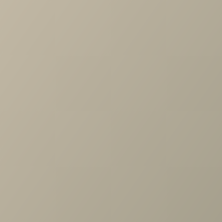
Артикул
—
JZZ.000.00
Длина
—
860
Ширина
—
560
Высота
—
16
Коллекция
—
Дольче спальня
Производитель
—
Ангстрем
Все характеристики
ОПИСАНИЕ
ХАРАКТЕРИСТИКИ
ОПЛАТА
Дольче ДЛ-011.00 Комплект полок, Кашемир серый
Задать вопрос
Проконсультируем и ответим на все вопросы