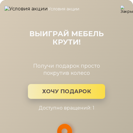
Условия акции
Главная
/
Каталог мебели
/
Полки
/
Комплект полок Дольче 
Комплект полок Дольче ДЛ-011.00,
Кашемир серый
ВЫИГРАЙ МЕБЕЛЬ
КРУТИ!
Получи подарок просто
покрутив колесо
ХОЧУ ПОДАРОК
Доступно вращений: 1