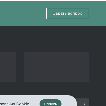
Задать вопрос
кты
зования Cookie.
Принять