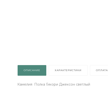
осто
о
К
: 1
ОПИСАНИЕ
ХАРАКТЕРИСТИКИ
ОПЛАТА
Камелия Полка Гикори Джексон светлый