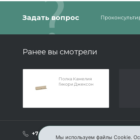
Задать вопрос
Проконсультир
Ранее вы смотрели
Полка Камелия
Гикори Джексон
светлый 1260x270
О ком
+7 (3952) 503-504
Мы используем файлы Cookie. Ос